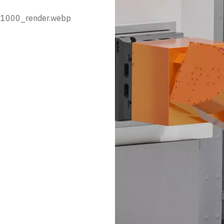
FK1000_render.webp