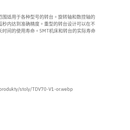
范围适用于各种型号的转台。旋转轴和数控轴的
弧秒内达到准确精度。重型的转台设计可以在不
长时间的使用寿命。SMT机床和转台的实际寿命
produkty/stoly/TDV70-V1-or.webp