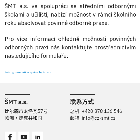
ŠMT a.s. ve spolupráci se středními odbornými
školami a učilišti, nabízí možnost v rámci školního
roku absolvovat povinné odborné praxe.
Pro více informací ohledně možnosti povinných
odborných praxi nás kontaktujte prostřednictvím
následujícího formuláře:
FaLang translation system by Faboba
ŠMT a.s.
联系方式
比尔森市太洛瓦57号
总机: +420 378 136 546
欧洲，捷克共和国
邮箱:
info@cz-smt.cz