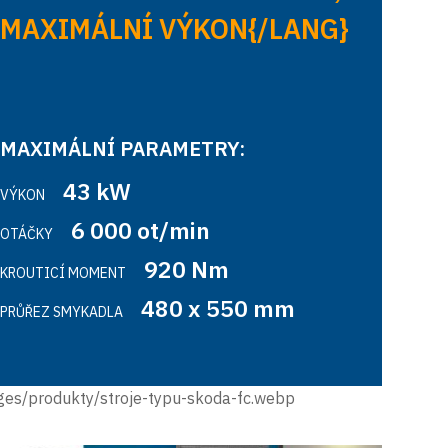
MAXIMÁLNÍ VÝKON{/LANG}
MAXIMÁLNÍ PARAMETRY:
43 kW
VÝKON
6 000 ot/min
OTÁČKY
920 Nm
KROUTICÍ MOMENT
480 x 550 mm
PRŮŘEZ SMYKADLA
ges/produkty/stroje-typu-skoda-fc.webp