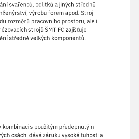
ání svařenců, odlitků a jiných středně
nženýrství, výrobu forem apod. Stroj
du rozměrů pracovního prostoru, ale i
ézovacích strojů ŠMT FC zajišťuje
bění středně velkých komponentů.
ý v kombinaci s použitým předepnutým
ých osách, dává záruku vysoké tuhosti a