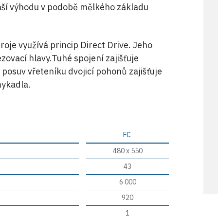
ináší výhodu v podobě mělkého základu
oje využívá princip Direct Drive. Jeho
zovací hlavy.Tuhé spojení zajišťuje
posuv vřeteníku dvojicí pohonů zajišťuje
ykadla.
FC
480 x 550
43
6 000
920
1