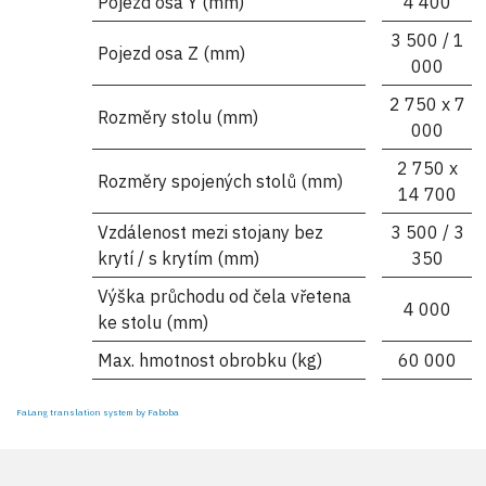
Pojezd osa Y (mm)
4 400
3 500 / 1
Pojezd osa Z (mm)
000
2 750 x 7
Rozměry stolu (mm)
000
2 750 x
Rozměry spojených stolů (mm)
14 700
Vzdálenost mezi stojany bez
3 500 / 3
krytí / s krytím (mm)
350
Výška průchodu od čela vřetena
4 000
ke stolu (mm)
Max. hmotnost obrobku (kg)
60 000
FaLang translation system by Faboba