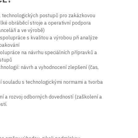
a technologických postupů pro zakázkovou
elké obráběcí stroje a operativní podpora
nceláři a ve výrobě)
spolupráce s kvalitou a výrobou při analýze
opakování
olupráce na návrhu speciálních přípravků a
stupů
nologií: návrh a vyhodnocení zlepšení (čas,
ní souladu s technologickými normami a tvorba
í a rozvoj odborných dovedností (zaškolení a
stí.