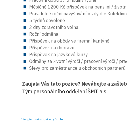
Pracovní dobu 37,5 hodiny týdně
Měsíčně 1200 Kč příspěvek na penzijní / životní
Pravidelné roční navyšování mzdy dle Kolektiv
5 týdnů dovolené
2 dny zdravotního volna
Roční odměna
Příspěvek na obědy ve firemní kantýně
Příspěvek na dopravu
Příspěvek na jazykové kurzy
Odměny za životní výročí / pracovní výročí / pr
Slevy pro zaměstnance u obchodních partnerů
Zaujala Vás tato pozice? Neváhejte a zašlet
Tým personálního oddělení ŠMT a.s.
FaLang translation system by Faboba