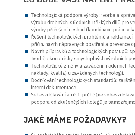
Technologická podpora výroby: tvorba a správ
výrobu drobných, středních i těžkých dílů pro v
výroby při řešení neshod (kombinace práce v ka
Řešení technologických problémů a reklamací: 
příčin, návrh nápravných opatření a prevence 
Návrh přípravků a technologických postupů: sp
tvorbě ekonomicky smysluplných výrobních po
Technologické změny a zavádění moderních tech
náklady, kvalita) u zaváděných technologií.
Dodržování technologických standardů: zajiště
interní dokumentace.
Sebevzdělávání a růst: průběžné sebevzděláván
podpora od zkušenějších kolegů je samozřejmo
JAKÉ MÁME POŽADAVKY?