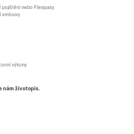
 pojištění nebo Flexipasy
ní smlouvy
acovní výkony
e nám životopis.