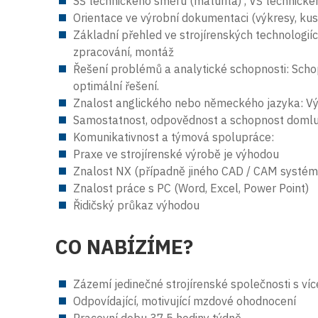
SŠ technického směru (maturita) , VŠ technick
Orientace ve výrobní dokumentaci (výkresy, kus
Základní přehled ve strojírenských technologiíc
zpracování, montáž
Řešení problémů a analytické schopnosti: Schopn
optimální řešení.
Znalost anglického nebo německého jazyka: V
Samostatnost, odpovědnost a schopnost domluvi
Komunikativnost a týmová spolupráce:
Praxe ve strojírenské výrobě je výhodou
Znalost NX (případně jiného CAD / CAM systé
Znalost práce s PC (Word, Excel, Power Point)
Řidičský průkaz výhodou
CO NABÍZÍME?
Zázemí jedinečné strojírenské společnosti s víc
Odpovídající, motivující mzdové ohodnocení