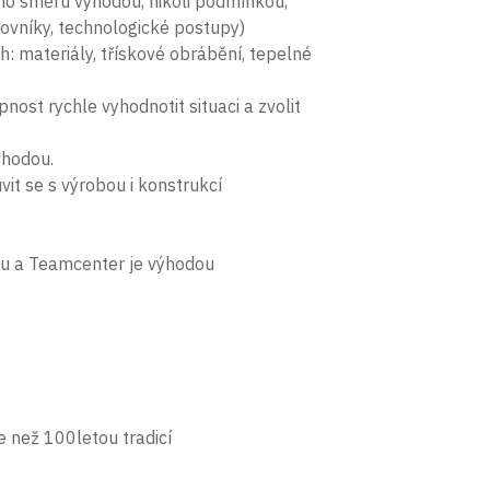
ého směru výhodou, nikoli podmínkou,
ovníky, technologické postupy)
h: materiály, třískové obrábění, tepelné
ost rychle vyhodnotit situaci a zvolit
ýhodou.
t se s výrobou i konstrukcí
mu a Teamcenter je výhodou
e než 100letou tradicí