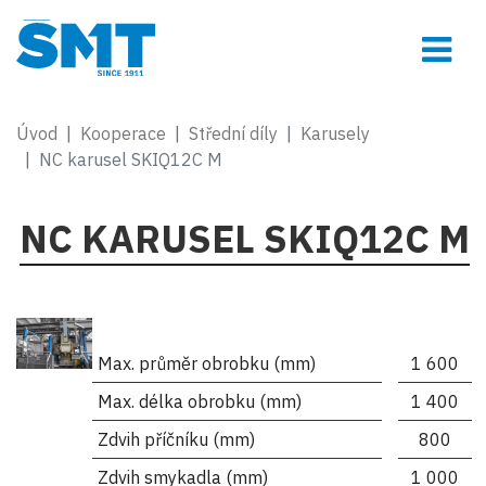
Úvod
Kooperace
Střední díly
Karusely
NC karusel SKIQ12C M
NC KARUSEL SKIQ12C M
Max. průměr obrobku (mm)
1 600
Max. délka obrobku (mm)
1 400
Zdvih příčníku (mm)
800
Zdvih smykadla (mm)
1 000