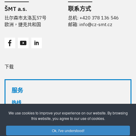
ŠMT a.s.
联系方式
比尔森市太洛瓦57号
总机: +420 378 136 546
欧洲，捷克共和国
邮箱:
info@cz-smt.cz
下载
服务
热线
+420 735 799 799
We use cookies to improve your experience on our website. By browsing
邮箱
this website, you agree to our use of cookies.
servis@cz-smt.cz
Ok, I've understood!