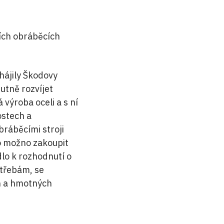
ních obráběcích
hájily Škodovy
utně rozvíjet
 výroba oceli a s ní
ostech a
bráběcími stroji
lo možno zakoupit
lo k rozhodnutí o
otřebám, se
h a hmotných