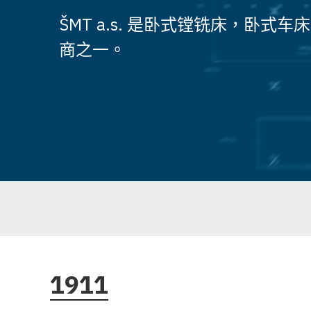
ŠMT a.s. 是卧式镗铣床，卧
商之一。
1911