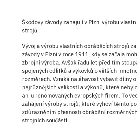
Škodovy závody zahajují v Plzni výrobu vlast
strojů
Vývoj a výrobu vlastních obráběcích strojů za
závody v Plzni v roce 1911, kdy se začala moh
zbrojní výroba. Avšak řadu let před tím stoupá
spojených odlitků a výkovků o větších hmotn
rozměrech. Vzniká naléhavost vybavit dílny o
nejrůznějších velikostí a výkonů, které neby
ani u renomovaných evropských firem. To ved
zahájení výroby strojů, které vyhoví těmto p
zdůrazněním přesnosti obrábění rozměrnýc
strojních součástí.