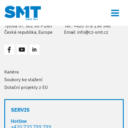
ŠMT a.s.
Kontakt
Tylova 57, 301 00 Plzeň
Tel.: +420 378 136 546
Česká republika, Europe
Email:
info@cz-smt.cz
Kariéra
Soubory ke stažení
Dotační projekty z EU
SERVIS
Hotline
+420 735 799 799