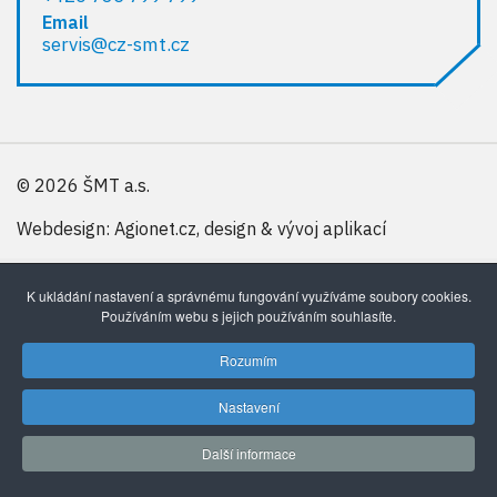
Email
servis@cz-smt.cz
© 2026 ŠMT a.s.
Webdesign: Agionet.cz, design & vývoj aplikací
K ukládání nastavení a správnému fungování využíváme soubory cookies.
Používáním webu s jejich používáním souhlasíte.
Rozumím
Nastavení
Další informace