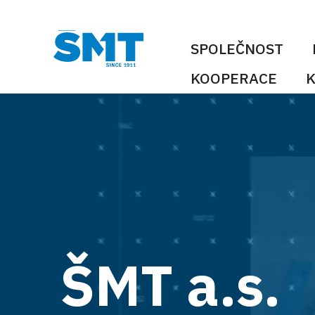
SPOLEČNOST
KOOPERACE
K
ŠMT
a.s.