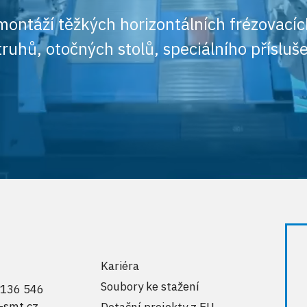
montáží těžkých horizontálních frézovacíc
ruhů, otočných stolů, speciálního přísluš
Kariéra
Soubory ke stažení
 136 546
-smt.cz