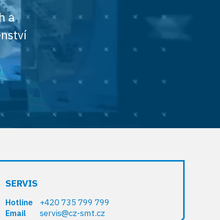
h a
enství
SERVIS
+420 735 799 799
Hotline
servis@cz-smt.cz
Email